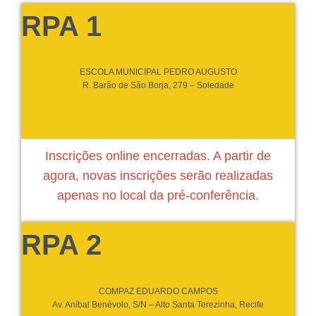
RPA 1
ESCOLA MUNICIPAL PEDRO AUGUSTO
R. Barão de São Borja, 279 – Soledade
Inscrições online encerradas. A partir de
agora, novas inscrições serão realizadas
apenas no local da pré-conferência.
RPA 2
COMPAZ EDUARDO CAMPOS
Av. Aníbal Benévolo, S/N – Alto Santa Terezinha, Recife