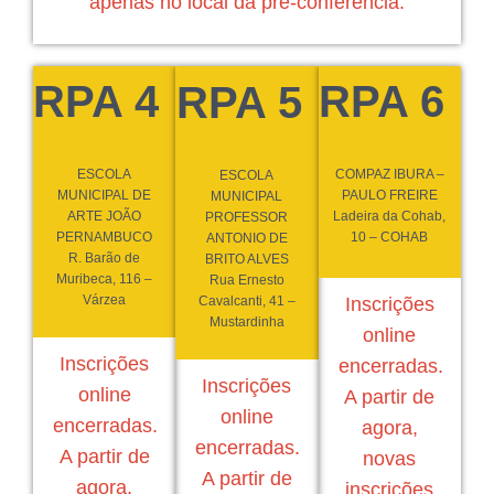
apenas no local da pré-conferência.
RPA 4
RPA 6
RPA 5
ESCOLA
COMPAZ IBURA –
ESCOLA
MUNICIPAL DE
PAULO FREIRE
MUNICIPAL
ARTE JOÃO
Ladeira da Cohab,
PROFESSOR
PERNAMBUCO
10 – COHAB
ANTONIO DE
R. Barão de
BRITO ALVES
Muribeca, 116 –
Rua Ernesto
Várzea
Cavalcanti, 41 –
Inscrições
Mustardinha
online
Inscrições
encerradas.
Inscrições
online
A partir de
online
encerradas.
agora,
encerradas.
A partir de
novas
A partir de
agora,
inscrições