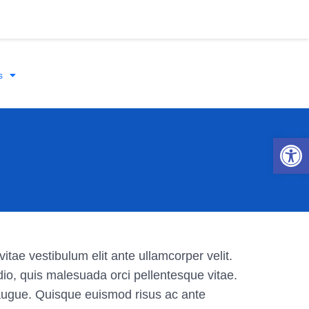
s
Abrir 
itae vestibulum elit ante ullamcorper velit.
io, quis malesuada orci pellentesque vitae.
t augue. Quisque euismod risus ac ante