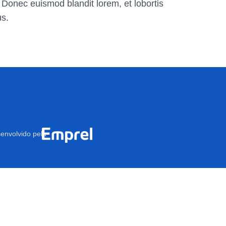
. Donec euismod blandit lorem, et lobortis
us.
envolvido pela